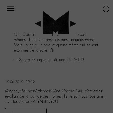
Afficher
Panneau de gestion des cookies
Labo
Connex
-
le
M-
menu
Aller
Oui, c'est assez révoltant de la part de ces
au
mômes. Ils ne sont pas tous ainsi, heureusement.
menu
Mais il y en a un paquet quand même qui se sont
Aller
exprimés de la sorte. 😕
au
contenu
— Senga (@sengacemoi)
June 19, 2019
Aller
à
la
recherche
19.06.2019 - 19:12
@regncyr @UnionArdennais @M_Chedid Oui, c’est assez
révoltant de la part de ces mômes. Ils ne sont pas tous ainsi,
… https://t.co/AEYNKFOY2U