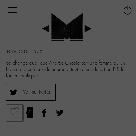
Afficher
Panneau de gestion des cookies
Labo
Connex
-
le
M-
menu
Aller
au
menu
19.06.2019 - 18:47
Aller
au
ça change quoi que Andrée Chedid soit une femme ou un
contenu
homme je comprends pourquoi tout le monde est en PLS là
Aller
faut m’expliquer
à
la
Voir sur twitter
recherche
0