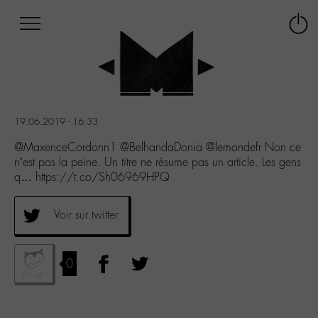
Afficher
Panneau de gestion des cookies
Labo
Connex
-
le
M-
menu
Aller
au
menu
19.06.2019 - 16:33
Aller
au
@MaxenceCordonn1 @BelhandaDonia @lemondefr Non ce
contenu
n’est pas la peine. Un titre ne résume pas un article. Les gens
Aller
q… https://t.co/Sh06969HPQ
à
la
Voir sur twitter
recherche
0