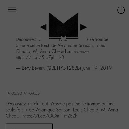
Afficher
Panneau de gestion des cookies
Labo
Connex
-
le
M-
menu
Aller
Découvrez "Celui qui n'essaie pas (ne se trompe
au
qu'une seule fois)" de Véronique Sanson, Louis
menu
Chedid, M, Anna Chedid sur
#deezer
Aller
https://t.co/5LqZjrHHkB
au
contenu
— Betty Beverly (@BETTY5128BB)
June 19, 2019
Aller
à
la
recherche
19.06.2019 - 09:55
Découvrez « Celui qui n’essaie pas (ne se trompe qu’une
seule fois) » de Véronique Sanson, Louis Chedid, M, Anna
Ched… https://t.co/OGm1TmZEZh