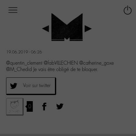
Afficher
Panneau de gestion des cookies
Labo
Connex
-
le
M-
menu
Aller
au
menu
19.06.2019 - 06:26
Aller
au
@quentin_clement @fabVILLECHIEN @catherine_goxe
contenu
@M_Chedid Je vais être obligé de te bloquer.
Aller
à
Voir sur twitter
la
recherche
0