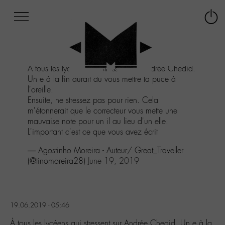
Afficher
Panneau de gestion des cookies
Labo
Connex
-
le
M-
menu
Aller
À tous les lycéens qui stressent sur Andrée Chedid.
au
Un e à la fin aurait du vous mettre la puce à
menu
l'oreille.
Aller
Ensuite, ne stressez pas pour rien. Cela
au
m'étonnerait que le correcteur vous mette une
contenu
mauvaise note pour un il au lieu d'un elle.
Aller
L'important c'est ce que vous avez écrit
à
la
— Agostinho Moreira - Auteur/ Great_Traveller
recherche
(@tinomoreira28)
June 19, 2019
19.06.2019 - 05:46
À tous les lycéens qui stressent sur Andrée Chedid. Un e à la