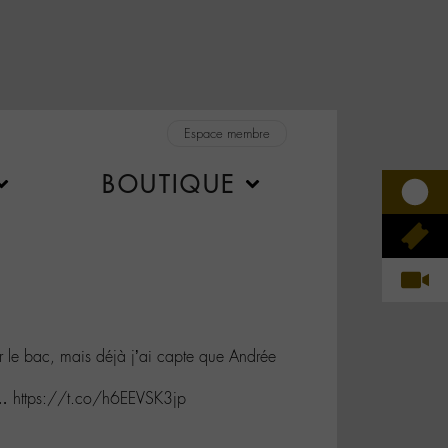
Espace membre
BOUTIQUE
ur le bac, mais déjà j’ai capte que Andrée
… https://t.co/h6EEVSK3jp