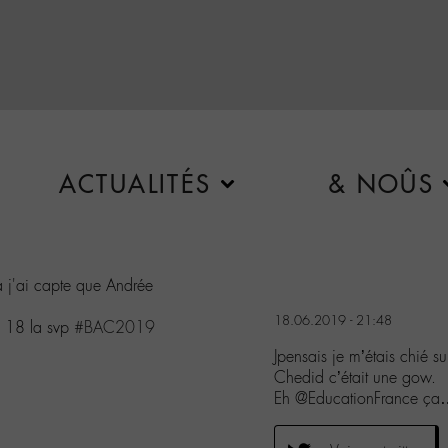
ACTUALITÉS
& NOÛS
jà j'ai capte que Andrée
18.06.2019 - 21:48
n 18 la svp
#BAC2019
Jpensais je m’étais chié s
Chedid c’était une gow.
Eh @EducationFrance ça