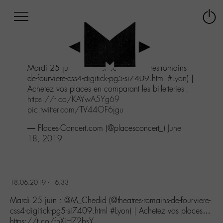
Afficher
Panneau de gestion des cookies
Labo
Connex
-
le
M-
menu
Aller
Mardi 25 juin :
@M_Chedid
(
@theatres
-romains-
au
de-fourviere-css4-digitick-pg5-si7409.html
#Lyon
) |
menu
Achetez vos places en comparant les billetteries :
Aller
https://t.co/KAYwA5Yg69
au
pic.twitter.com/TV44OF6jgu
contenu
Aller
— Places-Concert.com (@placesconcert_)
June
à
18, 2019
la
recherche
18.06.2019 - 16:33
Mardi 25 juin : @M_Chedid (@theatres-romains-de-fourviere-
css4-digitick-pg5-si7409.html #Lyon) | Achetez vos places…
https://t.co/fhXjH72bsY