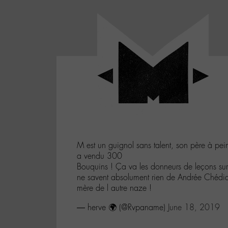
Panneau de gestion des cookies
LABO
-
Aller
Laboratoire
au
poétique
M-
menu
et
musical
Aller
autour
au
de
contenu
l'univers
Aller
de
-
à
M-
M est un guignol sans talent, son père à pe
la
a vendu 300
recherche
Bouquins ! Ça va les donneurs de leçons sur 
ne savent absolument rien de Andrée Chédid
mère de l autre naze !
— herve 🌍 (@Rvpaname)
June 18, 2019