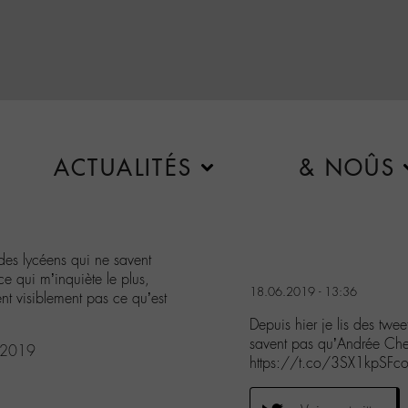
ACTUALITÉS
& NOÛS
 des lycéens qui ne savent
 qui m’inquiète le plus,
18.06.2019 - 13:36
ent visiblement pas ce qu’est
Depuis hier je lis des twe
savent pas qu’Andrée Ch
 2019
https://t.co/3SX1kpSFc