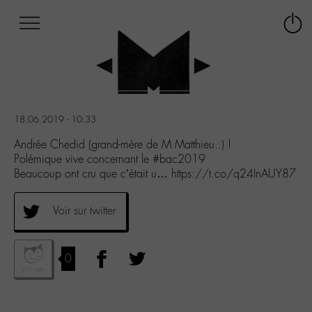
Afficher
Panneau de gestion des cookies
Labo
Connex
-
le
M-
menu
Aller
au
menu
18.06.2019 - 10:33
Aller
au
Andrée Chedid (grand-mère de M Matthieu..) !
contenu
Polémique vive concernant le #bac2019
Aller
Beaucoup ont cru que c’était u… https://t.co/q24InAUY87
à
la
Voir sur twitter
recherche
0