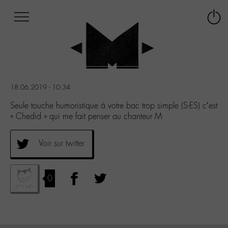
Afficher
Panneau de gestion des cookies
Labo
Connex
-
le
M-
menu
Aller
au
menu
18.06.2019 - 10:34
Aller
au
Seule touche humoristique à votre bac trop simple (S-ES) c’est
contenu
« Chedid » qui me fait penser au chanteur M
Aller
à
Voir sur twitter
la
recherche
0