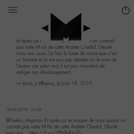
Afficher
Panneau de gestion des cookies
Labo
Connex
-
le
M-
menu
Aller
Et après ça se moque de nous quand on connaît
au
pas votre M fils de cette Andrée Chedid. Désolé
menu
mais moi aussi j’ai fais la faute de croire que c’est
Aller
un homme et je me suis pas attarder sur le nom de
au
l’auteur car selon moi il est plus important de
contenu
rédiger son développement...
Aller
à
— Iproz_z (@iproz_z)
June 18, 2019
la
recherche
18.06.2019 - 10:08
@Gekko_Hopman Et après ça se moque de nous quand on
connaît pas votre M fils de cette Andrée Chedid. Désolé
mais mo… https://t.co/YPH9dfzs7b