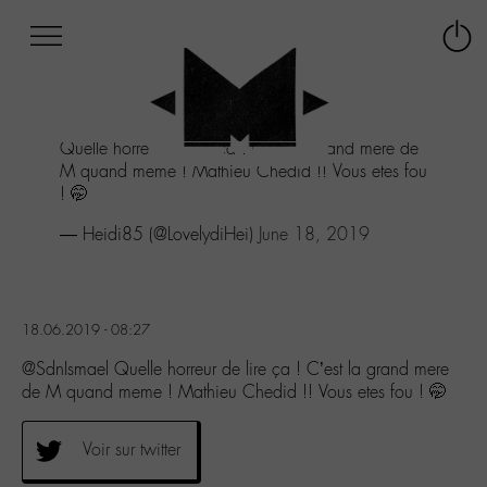
Afficher
Panneau de gestion des cookies
Labo
Connex
-
le
M-
menu
Aller
Quelle horreur de lire ça ! C’est la grand mere de
au
M quand meme ! Mathieu Chedid !! Vous etes fou
menu
! 🤭
Aller
au
— Heidi85 (@LovelydiHei)
June 18, 2019
contenu
Aller
à
la
18.06.2019 - 08:27
recherche
@SdnIsmael Quelle horreur de lire ça ! C’est la grand mere
de M quand meme ! Mathieu Chedid !! Vous etes fou ! 🤭
Voir sur twitter