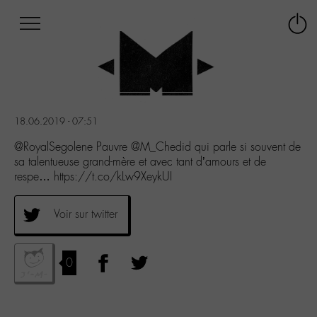
Afficher
Panneau de gestion des cookies
Labo
Connex
-
le
M-
menu
Aller
au
menu
18.06.2019 - 07:51
Aller
au
@RoyalSegolene Pauvre @M_Chedid qui parle si souvent de
contenu
sa talentueuse grand-mère et avec tant d’amours et de
Aller
respe… https://t.co/kLw9XeykUI
à
la
Voir sur twitter
recherche
0