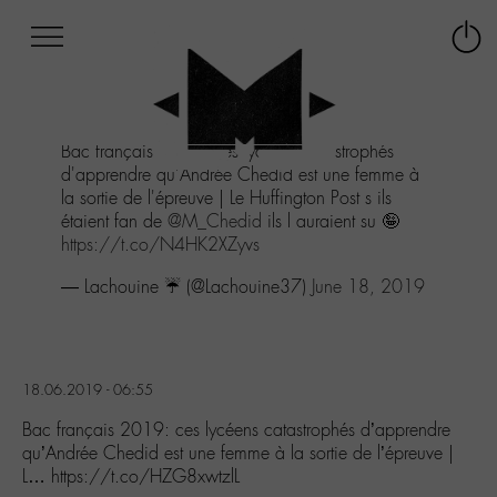
Afficher
Panneau de gestion des cookies
Labo
Connex
-
le
M-
menu
Aller
Bac français 2019: ces lycéens catastrophés
au
d'apprendre qu'Andrée Chedid est une femme à
menu
la sortie de l'épreuve | Le Huffington Post s ils
Aller
étaient fan de ⁦
@M_Chedid
⁩ ils l auraient su 🤪
au
https://t.co/N4HK2XZyvs
contenu
Aller
— Lachouine ☔️ (@Lachouine37)
June 18, 2019
à
la
recherche
18.06.2019 - 06:55
Bac français 2019: ces lycéens catastrophés d’apprendre
qu’Andrée Chedid est une femme à la sortie de l’épreuve |
L… https://t.co/HZG8xwtzlL