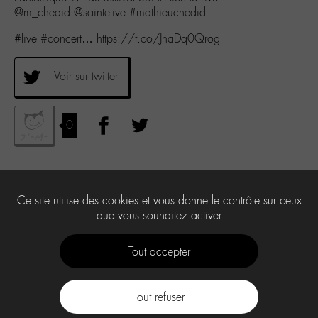
@m_chedid @saintelive #mathieuchedid
#live #concert… https://t.co/JhaDq0Qrog
Voir sur twitter
0
Ce site utilise des cookies et vous donne le contrôle sur ceux
que vous souhaitez activer
Tout accepter
Tout refuser