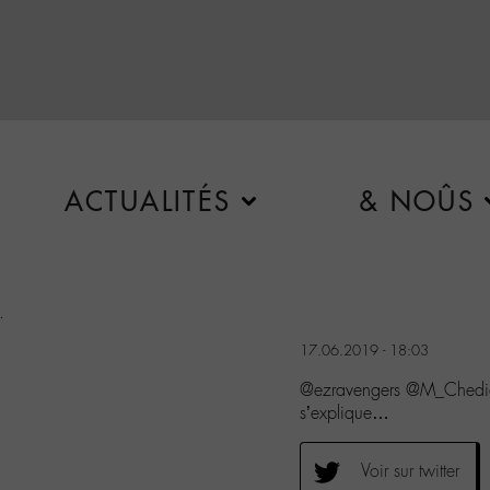
ACTUALITÉS
& NOÛS
.
17.06.2019 - 18:03
@ezravengers @M_Chedid L
s’explique…
Voir sur twitter