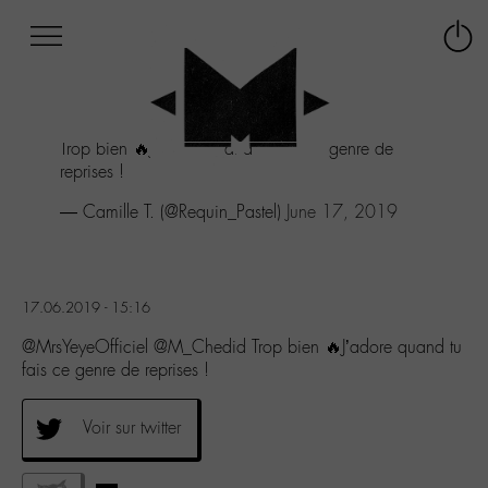
Afficher
Panneau de gestion des cookies
Labo
Connex
-
le
M-
menu
Aller
Trop bien 🔥J'adore quand tu fais ce genre de
au
reprises !
menu
Aller
— Camille T. (@Requin_Pastel)
June 17, 2019
au
contenu
Aller
à
17.06.2019 - 15:16
la
recherche
@MrsYeyeOfficiel @M_Chedid Trop bien 🔥J’adore quand tu
fais ce genre de reprises !
Voir sur twitter