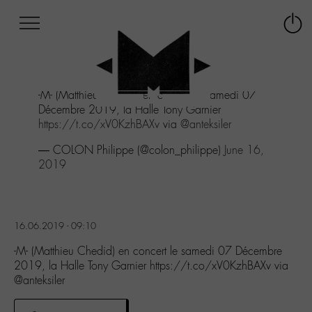
Afficher
Panneau de gestion des cookies
Labo
Connex
-
le
M-
menu
Aller
-M- (Matthieu Chedid) en concert le samedi 07
au
Décembre 2019, la Halle Tony Garnier
menu
https://t.co/xV0KzhBAXv
via
@anteksiler
Aller
au
— COLON Philippe (@colon_philippe)
June 16,
contenu
2019
Aller
à
la
recherche
16.06.2019 - 09:10
-M- (Matthieu Chedid) en concert le samedi 07 Décembre
2019, la Halle Tony Garnier https://t.co/xV0KzhBAXv via
@anteksiler