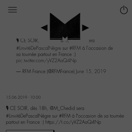
Afficher
Panneau de gestion des cookies
Labo
Connex
-
le
M-
menu
Aller
🎙️ CE SOIR, dès 18h,
@M_Chedid
sera
au
menu
#LinvitéDePascalNègre
sur
#RFM
à l'occasion de
Aller
sa tournée partout en France :)
au
pic.twitter.com/yVZ2AaQ4Np
contenu
— RFM France (@RFMFrance)
June 15, 2019
Aller
à
la
recherche
15.06.2019 - 10:00
🎙️ CE SOIR, dès 18h, @M_Chedid sera
#LinvitéDePascalNègre sur #RFM à l’occasion de sa tournée
partout en France :) https://t.co/yVZ2AaQ4Np