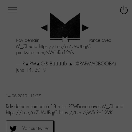
Afficher
Panneau de gestion des cookies
Labo
Connex
-
le
M-
menu
Aller
Rdv demain samedi à 18 h sur RFMFrance avec
au
M_Chedid
https://t.co/al7UAUEqjC
menu
pic.twitter.com/yWfeRo12VK
Aller
au
— R▲PM▲G® B🏴‍☠️🏴‍☠️b ▲ (@RAPMAGBOOBA)
contenu
June 14, 2019
Aller
à
la
recherche
14.06.2019 - 11:27
Rdv demain samedi à 18 h sur RFMFrance avec M_Chedid
https://t.co/al7UAUEqjC https://t.co/yWfeRo12VK
Voir sur twitter