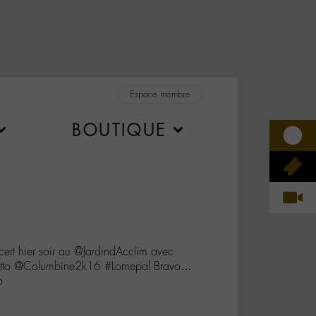
Espace membre
BOUTIQUE
 hier soir au @JardindAcclim avec
to @Columbine2k16 #Lomepal Bravo…
6