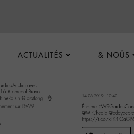
ACTUALITÉS
& NOÛS
ardindAcclim
avec
k16
#Lomepal
Bravo
14.06.2019 - 10:40
hineRaisin
@ipratlong
! 👌
inement sur
@W9
Énorme #W9GardenConcert
@M_Chedid @eddydepret
https://t.co/xFK4IGaGP
9