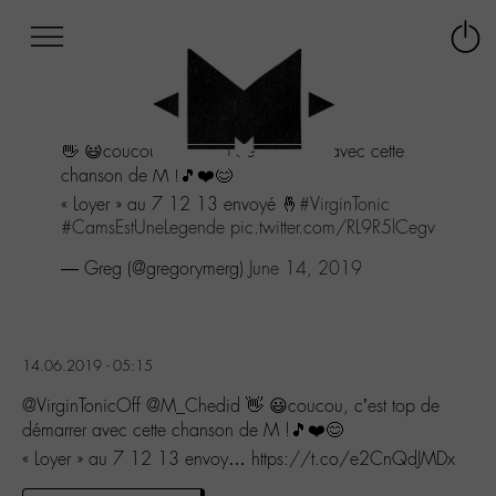
Afficher
Panneau de gestion des cookies
Labo
Connex
-
le
M-
menu
Aller
👋 😃coucou, c’est top de démarrer avec cette
au
chanson de M !🎵❤️😊
menu
Aller
« Loyer » au 7 12 13 envoyé 🤞
#VirginTonic
au
#CamsEstUneLegende
pic.twitter.com/RL9R5lCegv
contenu
— Greg (@gregorymerg)
June 14, 2019
Aller
à
la
recherche
14.06.2019 - 05:15
@VirginTonicOff @M_Chedid 👋 😃coucou, c’est top de
démarrer avec cette chanson de M !🎵❤️😊
« Loyer » au 7 12 13 envoy… https://t.co/e2CnQdJMDx