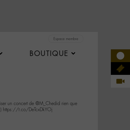
Espace membre
BOUTIQUE
iser un concert de @M_Chedid rien que
) https://t.co/DeTcxDkYOj