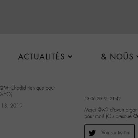
ACTUALITÉS
& NOÛS
@M_Chedid
rien que pour
xDkYOj
13.06.2019 - 21:42
e 13, 2019
Merci @w9 d’avoir organ
pour moi! (Ou presque 😉
Voir sur twitter