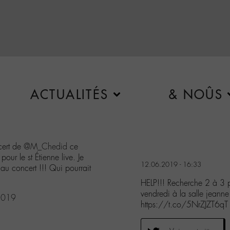
ACTUALITÉS
& NOÛS
cert de
@M_Chedid
ce
our le st Étienne live. Je
12.06.2019 - 16:33
au concert !!! Qui pourrait
HELP!!! Recherche 2 à 3 
vendredi à la salle jeanne
2019
https://t.co/5NrZJZT6qT