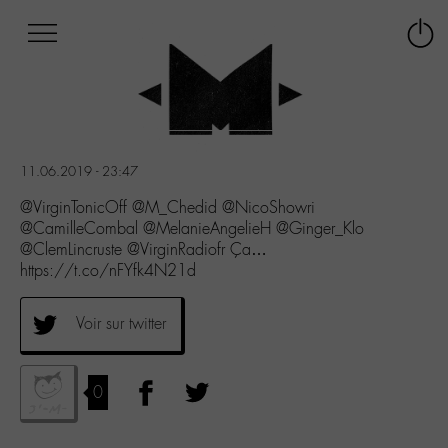
Afficher
Panneau de gestion des cookies
Labo
Connex
-
le
M-
menu
Aller
au
menu
11.06.2019 - 23:47
Aller
au
@VirginTonicOff @M_Chedid @NicoShowri
contenu
@CamilleCombal @MelanieAngelieH @Ginger_Klo
Aller
@ClemLincruste @VirginRadiofr Ça…
à
https://t.co/nFYfk4N21d
la
recherche
Voir sur twitter
0