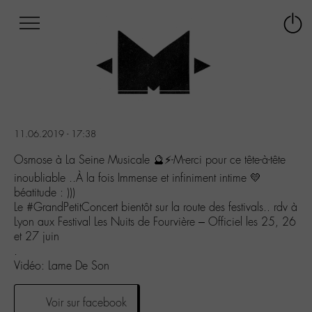
Afficher
Panneau de gestion des cookies
Labo
Connex
-
le
M-
menu
Aller
au
menu
Aller
11.06.2019 - 17:38
au
contenu
Osmose à La Seine Musicale 🔮⚡️-M-erci pour ce tête-à-tête
Aller
inoubliable ..À la fois Immense et infiniment intime 💛
à
béatitude : )))
la
Le #GrandPetitConcert bientôt sur la route des festivals.. rdv à
recherche
Lyon aux Festival Les Nuits de Fourvière – Officiel les 25, 26
et 27 juin
.
Vidéo: Lame De Son
Voir sur facebook