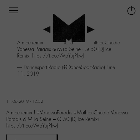
Afficher
Panneau de gestion des cookies
Labo
Connex
-
le
M-
menu
Aller
A nice remix !
#VanessaParadis
#MathieuChedid
au
Vanessa Paradis & M La Seine - Q 50 (DJ Ice
menu
Remix)
https://t.co/AVpYujPkwJ
Aller
au
— Dancesport Radio (@DanceSportRadio)
June
contenu
11, 2019
Aller
à
la
recherche
11.06.2019 - 12:32
A nice remix ! #VanessaParadis #MathieuChedid Vanessa
Paradis & M La Seine – Q 50 (DJ Ice Remix)
https://t.co/AVpYujPkwJ