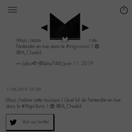
Afficher
Panneau de gestion des cookies
Labo
Connex
-
le
M-
menu
Aller
Mojo j’adore cette musique ! Quel kif de
au
l’entendre en live dans le
#VIrginTonic
! 😍
menu
@M_Chedid
Aller
au
— Lylou🦥 (@lylou746)
June 11, 2019
contenu
Aller
à
la
11.06.2019 - 07:59
recherche
Mojo j’adore cette musique ! Quel kif de l’entendre en live
dans le #VIrginTonic ! 😍 @M_Chedid
Voir sur twitter