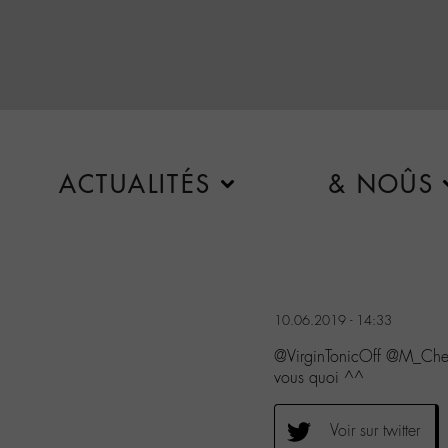
ACTUALITÉS
& NOÛS
10.06.2019 - 14:33
@VirginTonicOff @M_Chedi
vous quoi ^^
Voir sur twitter