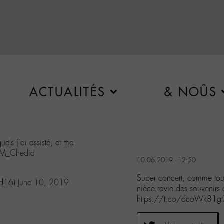
ACTUALITÉS
& NOÛS
els j'ai assisté, et ma
M_Chedid
10.06.2019 - 12:50
Super concert, comme tous 
ed16)
June 10, 2019
nièce ravie des souvenirs 
https://t.co/dcoWk81g