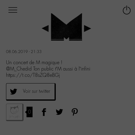
Afficher
Panneau de gestion des cookies
Labo
Connex
-
le
M-
menu
Aller
au
menu
08.06.2019 - 21:33
Aller
au
Un concert de M magique !
contenu
@M_Chedid Ton public t’M aussi à l’infini
Aller
https://t.co/T8sZQ8eBGj
à
la
Voir sur twitter
recherche
0