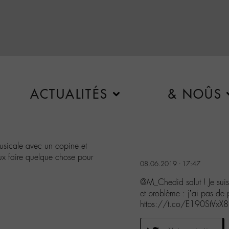
ACTUALITÉS
& NOÛS
musicale avec un copine et
peux faire quelque chose pour
08.06.2019 - 17:47
@M_Chedid salut ! Je suis
et problème : j’ai pas de p
https://t.co/E190StVxX8