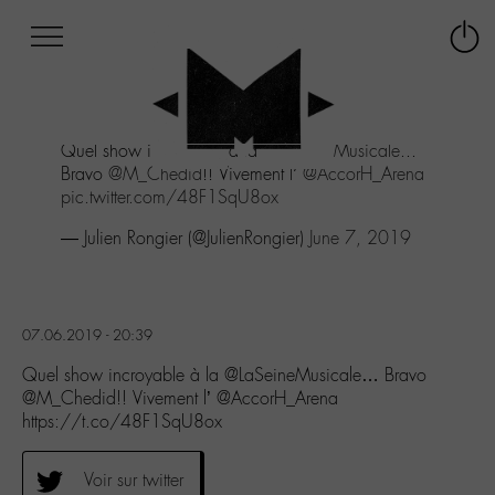
Afficher
Panneau de gestion des cookies
Labo
Connex
-
le
M-
menu
Aller
Quel show incroyable à la
@LaSeineMusicale
...
au
Bravo
@M_Chedid
!! Vivement l’
@AccorH_Arena
menu
pic.twitter.com/48F1SqU8ox
Aller
au
— Julien Rongier (@JulienRongier)
June 7, 2019
contenu
Aller
à
la
07.06.2019 - 20:39
recherche
Quel show incroyable à la @LaSeineMusicale… Bravo
@M_Chedid!! Vivement l’ @AccorH_Arena
https://t.co/48F1SqU8ox
Voir sur twitter