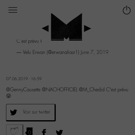
Afficher
Panneau de gestion des cookies
Labo
Connex
-
le
M-
menu
Aller
C'est prévu 😜
au
menu
— Velu Erwan (@erwanaliasr1)
June 7, 2019
Aller
au
contenu
Aller
07.06.2019 - 16:59
à
la
@GennyCausette @NACHOFFICIEL @M_Chedid C’est prévu
recherche
😜
Voir sur twitter
0