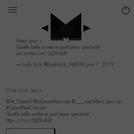
Afficher
Panneau de gestion des cookies
Labo
Connex
-
le
M-
menu
Aller
Merci pour ce
#GrandPetitConcert
au
Quelle belle soirée et quel beau spectacle
menu
pic.twitter.com/6JZ8n8jflI
Aller
au
— Ludo Vick (@LudoVick_94800)
June 7, 2019
contenu
Aller
à
la
07.06.2019 - 06:23
recherche
@M_Chedid @LaSeineMusicale @____rod Merci pour ce
#GrandPetitConcert
Quelle belle soirée et quel beau spectacle
https://t.co/6JZ8n8jflI