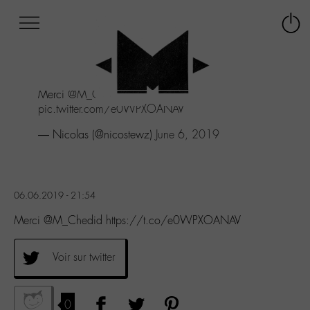
Afficher
Panneau de gestion des cookies
Labo
Connex
-
le
M-
menu
Aller
Merci
@M_Chedid
au
pic.twitter.com/e0WPXOANAV
menu
Aller
— Nicolas (@nicostewz)
June 6, 2019
au
contenu
Aller
à
06.06.2019 - 21:54
la
recherche
Merci @M_Chedid https://t.co/e0WPXOANAV
Voir sur twitter
0