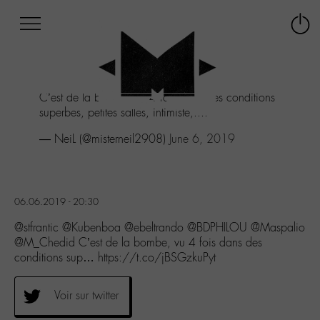
Afficher
Panneau de gestion des cookies
Labo
Connex
-
le
M-
menu
Aller
C’est de la bombe, vu 4 fois dans des conditions
au
superbes, petites salles, intimiste,....
menu
Aller
— NeiL (@misterneil2908)
June 6, 2019
au
contenu
Aller
à
06.06.2019 - 20:30
la
recherche
@stfrantic @Kubenboa @ebeltrando @BDPHILOU @Maspalio
@M_Chedid C’est de la bombe, vu 4 fois dans des
conditions sup… https://t.co/jBSGzkuPyt
Voir sur twitter