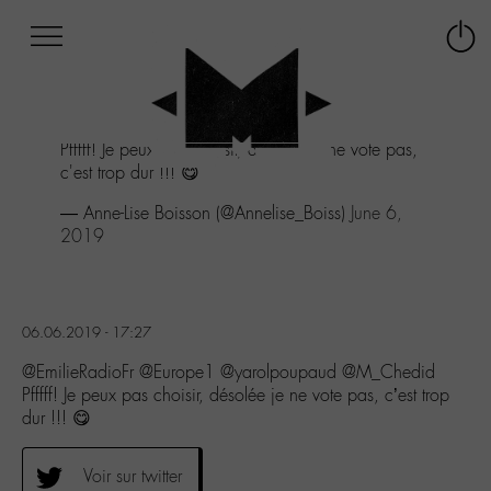
Afficher
Panneau de gestion des cookies
Labo
Connex
-
le
M-
menu
Aller
Pfffff! Je peux pas choisir, désolée je ne vote pas,
au
c'est trop dur !!! 😋
menu
Aller
— Anne-Lise Boisson (@Annelise_Boiss)
June 6,
au
2019
contenu
Aller
à
la
06.06.2019 - 17:27
recherche
@EmilieRadioFr @Europe1 @yarolpoupaud @M_Chedid
Pfffff! Je peux pas choisir, désolée je ne vote pas, c’est trop
dur !!! 😋
Voir sur twitter