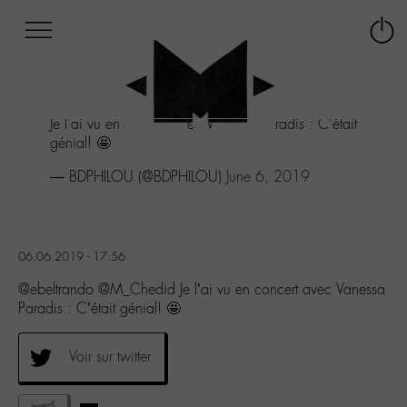
Afficher
Panneau de gestion des cookies
Labo
Connex
-
le
M-
menu
Aller
Je l'ai vu en concert avec Vanessa Paradis : C'était
au
génial! 🤩
menu
Aller
— BDPHILOU (@BDPHILOU)
June 6, 2019
au
contenu
Aller
à
06.06.2019 - 17:56
la
recherche
@ebeltrando @M_Chedid Je l’ai vu en concert avec Vanessa
Paradis : C’était génial! 🤩
Voir sur twitter