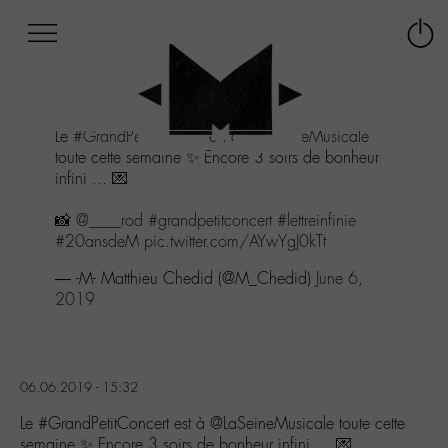
Afficher
Panneau de gestion des cookies
Labo
Connex
-
le
M-
menu
Aller
Le
#GrandPetitConcert
est à
@LaSeineMusicale
au
toute cette semaine ✨ Encore 3 soirs de bonheur
menu
infini ... 💌
Aller
au
📸
@____rod
#grandpetitconcert
#lettreinfinie
contenu
#20ansdeM
pic.twitter.com/AYwYgJ0kTt
Aller
à
— -M- Matthieu Chedid (@M_Chedid)
June 6,
la
2019
recherche
06.06.2019 - 15:32
Le #GrandPetitConcert est à @LaSeineMusicale toute cette
semaine ✨ Encore 3 soirs de bonheur infini … 💌