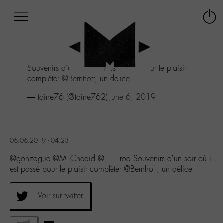
Afficher
Panneau de gestion des cookies
Labo
Connex
-
le
M-
menu
Aller
Souvenirs d'un soir où il est passé pour le plaisir
au
compléter
@Bernhoft
, un délice
menu
Aller
— toine76 (@toine762)
June 6, 2019
au
contenu
Aller
à
06.06.2019 - 04:23
la
recherche
@gonzague @M_Chedid @____rod Souvenirs d’un soir où il
est passé pour le plaisir compléter @Bernhoft, un délice
Voir sur twitter