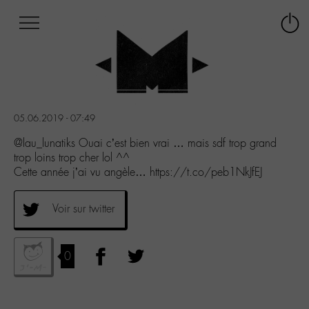
Afficher
Panneau de gestion des cookies
Labo
Connex
-
le
M-
menu
Aller
au
menu
05.06.2019 - 07:49
Aller
au
@lau_lunatiks Ouai c’est bien vrai … mais sdf trop grand
contenu
trop loins trop cher lol ^^
Aller
Cette année j’ai vu angèle… https://t.co/peb1NkJfEJ
à
la
Voir sur twitter
recherche
0