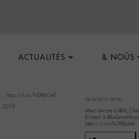
ACTUALITÉS
& NOÛS
...
https://t.co/fuDt8JsUe6
04.06.2019 - 09:50
4, 2019
Merci encore à @M_Che
Et merci à @LaSeineMusi
https://t.co/fuDt8JsUe6