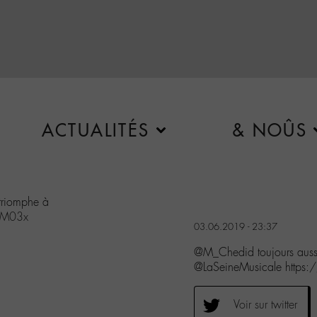
ACTUALITÉS
& NOÛS
triomphe à
lM03x
03.06.2019 - 23:37
@M_Chedid toujours auss
@LaSeineMusicale http
Voir sur twitter