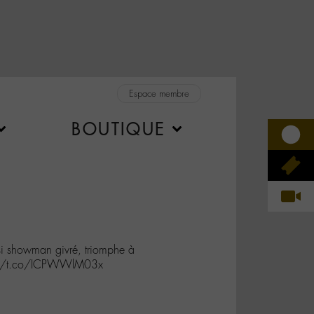
Espace membre
BOUTIQUE
i showman givré, triomphe à
s://t.co/ICPWWlM03x