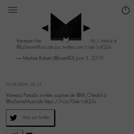
Afficher
Panneau de gestion des cookies
Labo
Connex
-
le
M-
menu
Aller
Vanessa Paradis invitée surprise de
@M_Chedid
à
au
@LaSeineMusicale
pic.twitter.com/0aIv1idQ3x
menu
Aller
— Martine Robert (@martiRD)
June 3, 2019
au
contenu
Aller
à
03.06.2019 - 22:12
la
recherche
Vanessa Paradis invitée surprise de @M_Chedid à
@LaSeineMusicale https://t.co/0aIv1idQ3x
Voir sur twitter