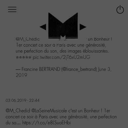
Afficher
Panneau de gestion des cookies
Labo
Connex
-
le
M-
menu
Aller
@M_Chedid
@LaSeineMusicale
c’est un Bonheur !
au
1er concert ce soir à Paris avec une générosité,
menu
une perfection du son, des images éblouissantes.
Aller
⭐️⭐️⭐️⭐️⭐️
pic.twitter.com/2jT6xU2mUG
au
contenu
— Francine BERTRAND (@france_bertrand)
June 3,
Aller
2019
à
la
recherche
03.06.2019 - 22:44
@M_Chedid @LaSeineMusicale c’est un Bonheur ! 1er
concert ce soir à Paris avec une générosité, une perfection
du so… https://t.co/e8LSuaEHbi