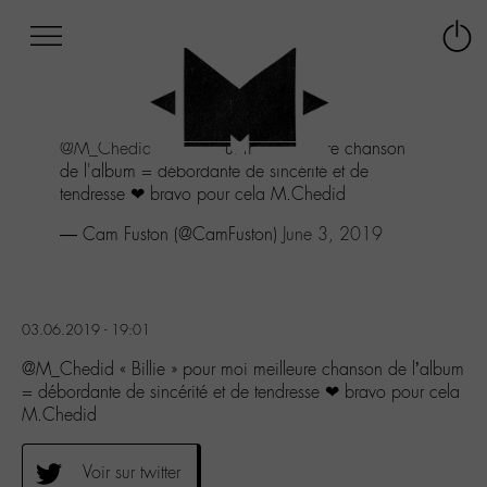
Afficher
Panneau de gestion des cookies
Labo
Connex
-
le
M-
menu
Aller
@M_Chedid
"Billie" pour moi meilleure chanson
au
de l'album = débordante de sincérité et de
menu
tendresse ❤ bravo pour cela M.Chedid
Aller
au
— Cam Fuston (@CamFuston)
June 3, 2019
contenu
Aller
à
la
03.06.2019 - 19:01
recherche
@M_Chedid « Billie » pour moi meilleure chanson de l’album
= débordante de sincérité et de tendresse ❤ bravo pour cela
M.Chedid
Voir sur twitter