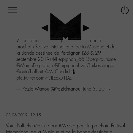
Afficher
Panneau de gestion des cookies
Labo
Connex
-
le
M-
menu
Aller
Voici l'affiche réalisée par
#Mezzo
pour le
au
prochain Festival International de la Musique et de
menu
la Bande dessinée de Perpignan (28 & 29
Aller
septembre 2019)
@Perpignan_66
@perpitourisme
au
@MairiePerpignan
@PerpignanLive
@nikosaliagas
contenu
@outofbullshit
@M_Chedid
🎸
Aller
pic.twitter.com/CILEaxu1DZ
à
la
— Yazid Manou (@Yazidmanou)
June 3, 2019
recherche
03.06.2019 - 12:15
Voici l’affiche réalisée par #Mezzo pour le prochain Festival
International de la Musique et de la Bande dessinée d…